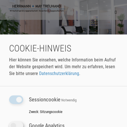
Navigat
einblen
COOKIE-HINWEIS
Hier können Sie einsehen, welche Information beim Aufruf
der Website gespeichert wird.
Um mehr zu erfahren, lesen
Sie bitte unsere
Datenschutzerklärung
.
Sessioncookie
Notwendig
HERRMANN + MAY Treuhand
Telefon
07131 72 409-0
GmbH & Co. KG
Fax
07131 72 409-79
Zweck
:
Sitzungscookie
Wirtschaftsprüfungsgesellschaft
E-Mail
buero@herrmann-may.de
Steuerberatungsgesellschaft
Google Analytics
Moltkestraße 12