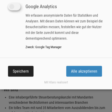
Getränke
Google Analytics
flexible Arbeitszeiten
kostenloser Parkplatz und S-Bahn-Anschluss direkt vor der Tür
Wir erfassen anonymisierte Daten für Statistiken und
Gesundheitsmanagement und Arbeitsplatzoptimierung
Analysen. Mit diesen Daten können wir zum Beispiel die
Laptop wird gestellt
Besucherzahlen messen, feststellen wie gut der Nutzer
Betriebsausflüge und weitere Events
mit der Seite zurecht kommt und diese
Machen Sie sich ein Bild unseres
gesamten Aufgabenspektrums
. Für
dementsprechend optimieren.
Rückfragen steht Ihnen Herr May unter 0177 7858062 gerne zur Verfügung.
Zweck
:
Google Tag Manager
Für unsere Kanzlei in Heilbronn suchen wir einen
Finanzbuchhalter (m/w/d) in Vollzeit /
Speichern
Alle akzeptieren
Teilzeit
Mit Klaro realisiert
Wir sind
Eine inhabergeführte Steuerberatungskanzlei mit Mandanten
verschiedener Rechtsformen und interessanten Branchen
Ein tolles Team mit rund 35 Mitarbeitern vom Auszubildenden bis zum