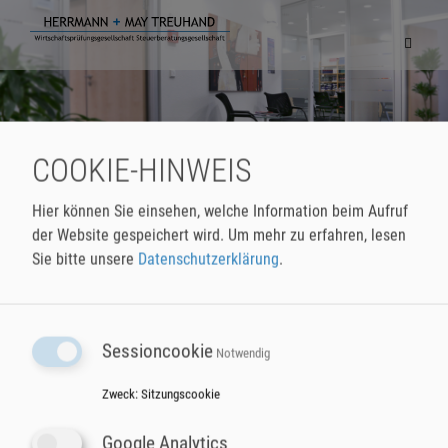
Navigat
einblen
COOKIE-HINWEIS
Hier können Sie einsehen, welche Information beim Aufruf
der Website gespeichert wird.
Um mehr zu erfahren, lesen
Sie bitte unsere
Datenschutzerklärung
.
Sessioncookie
Notwendig
HERRMANN + MAY Treuhand
Telefon
07131 72 409-0
GmbH & Co. KG
Fax
07131 72 409-79
Zweck
:
Sitzungscookie
Wirtschaftsprüfungsgesellschaft
E-Mail
buero@herrmann-may.de
Steuerberatungsgesellschaft
Google Analytics
Moltkestraße 12