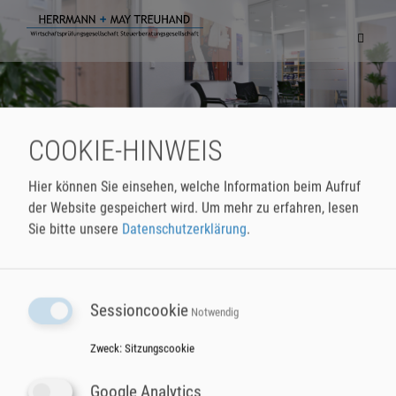
Navigat
einblen
COOKIE-HINWEIS
Hier können Sie einsehen, welche Information beim Aufruf
der Website gespeichert wird.
Um mehr zu erfahren, lesen
Sie bitte unsere
Datenschutzerklärung
.
Sessioncookie
Notwendig
HERRMANN + MAY Treuhand
Telefon
07131 72 409-0
GmbH & Co. KG
Fax
07131 72 409-79
Zweck
:
Sitzungscookie
Wirtschaftsprüfungsgesellschaft
E-Mail
buero@herrmann-may.de
Steuerberatungsgesellschaft
Google Analytics
Moltkestraße 12