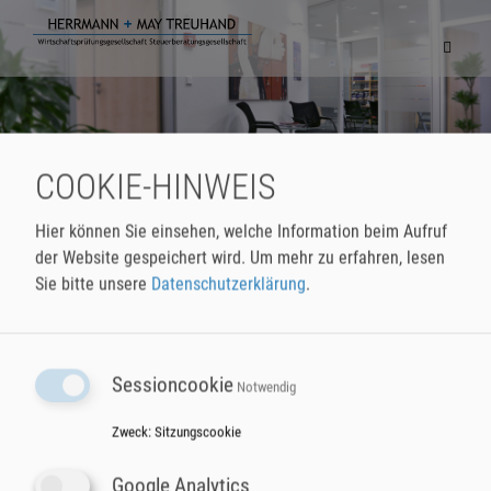
Navigat
einblen
COOKIE-HINWEIS
Hier können Sie einsehen, welche Information beim Aufruf
der Website gespeichert wird.
Um mehr zu erfahren, lesen
Sie bitte unsere
Datenschutzerklärung
.
Sessioncookie
Notwendig
HERRMANN + MAY Treuhand
Telefon
07131 72 409-0
GmbH & Co. KG
Fax
07131 72 409-79
Zweck
:
Sitzungscookie
Wirtschaftsprüfungsgesellschaft
E-Mail
buero@herrmann-may.de
Steuerberatungsgesellschaft
Google Analytics
Moltkestraße 12