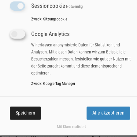
Sessioncookie
Notwendig
Anzuwendender Steuersatz oder Hinweis auf Steuerbefreiung
Zweck
:
Sitzungscookie
Eine fortlaufende Rechnungsnummer oder die Angabe des Leistungsempfängers
ist hier nicht erforderlich. Wichtig: Die Vereinfachung gilt nicht bei
Google Analytics
innergemeinschaftlichen Lieferungen, Reverse-Charge-Umsätzen oder
bestimmten Versandhandelsfällen.
Wir erfassen anonymisierte Daten für Statistiken und
Analysen. Mit diesen Daten können wir zum Beispiel die
LEISTUNGSBESCHREIBUNG
Besucherzahlen messen, feststellen wie gut der Nutzer mit
UND LEISTUNGSZEITPUNKT
der Seite zurecht kommt und diese dementsprechend
optimieren.
Zweck
:
Google Tag Manager
Ein häufiger Fehler beim Rechnung erstellen liegt in einer unzureichenden
Leistungsbeschreibung. Allgemeine Begriffe wie „Beratungsleistung“ oder
„Geschenkartikel“ genügen regelmäßig nicht. Erforderlich ist eine handelsübliche
Bezeichnung, die eine eindeutige Identifizierung ermöglicht.
Speichern
Alle akzeptieren
Mit Klaro realisiert
Ebenso zwingend ist die Angabe des Liefer- oder Leistungszeitpunkts. Der