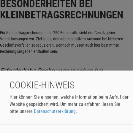
BESONDERHEITEN BEI
KLEINBETRAGSRECHNUNGEN
Für Kleinbetragsrechnungen bis 250 Euro brutto sieht der Gesetzgeber
Vereinfachungen vor. Ziel ist es, den administrativen Aufwand bei kleineren
Geschäftsvorfällen zu reduzieren. Dennoch müssen auch hier bestimmte
Rechnungsangaben enthalten sein.
Erforderliche Rechnungsangaben bei
Kleinbetragsrechnungen
COOKIE-HINWEIS
Name und Anschrift des leistenden Unternehmers
Hier können Sie einsehen, welche Information beim Aufruf der
Website gespeichert wird.
Um mehr zu erfahren, lesen Sie
Ausstellungsdatum
bitte unsere
Datenschutzerklärung
.
Art und Umfang der Leistung
Gesamtbetrag (inkl. Steuer)