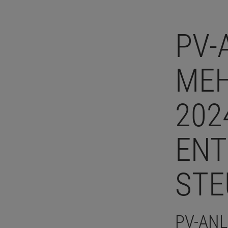
PV-
MEH
202
ENT
STE
PV-ANL