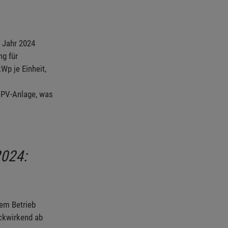
m Jahr 2024
ng für
Wp je Einheit,
 PV-Anlage, was
024:
em Betrieb
ckwirkend ab