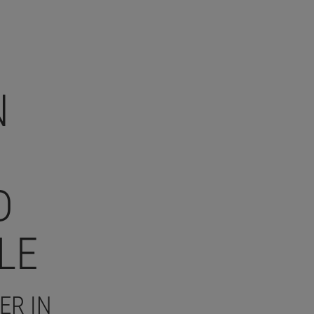
N
D
LE
ER IN