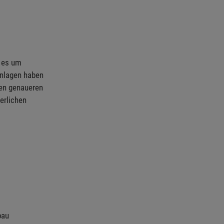
n es um
Anlagen haben
nen genaueren
erlichen
bau