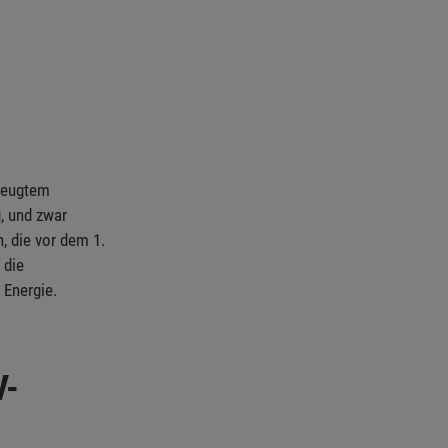
rzeugtem
, und zwar
, die vor dem 1.
 die
 Energie.
V-