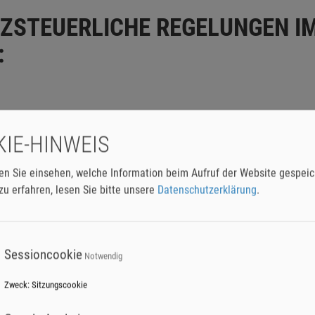
ZSTEUERLICHE REGELUNGEN I
:
t-Steuerbefreiung
gilt für PV-Anlagen, die auf oder in der Nähe von
IE-HINWEIS
n Gebäuden installiert sind. Diese umfassende Befreiung erstreckt s
ichen PV-Anlagen, sondern auch auf Zubehör und Stromspeicher. Dam
en Sie einsehen, welche Information beim Aufruf der Website gespeic
höpfungskette von Photovoltaikanlagen steuerlich begünstigt, was
u erfahren, lesen Sie bitte unsere
Datenschutzerklärung
.
n in erneuerbare Energien schafft.
Sessioncookie
Notwendig
änkungen und Ausnahmen in 2024:
Zweck
:
Sitzungscookie