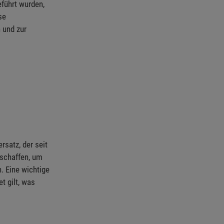
führt wurden,
se
 und zur
satz, der seit
eschaffen, um
. Eine wichtige
t gilt, was