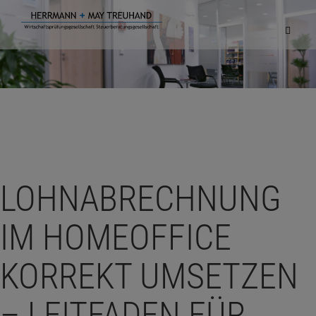
Navigat
einblen
LOHNABRECHNUNG
IM HOMEOFFICE
KORREKT UMSETZEN
– LEITFADEN FÜR