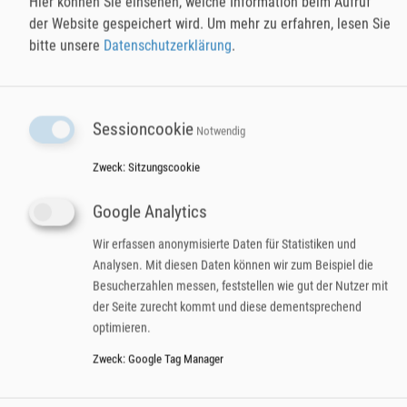
Hier können Sie einsehen, welche Information beim Aufruf
Homeoffice-Tage den Arbeitnehmer bei der Steuererklärung unterstützen. Diese
der Website gespeichert wird.
Um mehr zu erfahren, lesen Sie
Bescheinigung sollte sorgfältig dokumentiert und archiviert werden.
bitte unsere
Datenschutzerklärung
.
WELCHE ROLLE SPIELT DAS
Sessioncookie
Notwendig
HÄUSLICHE ARBEITSZIMMER
FÜR DIE LOHNABRECHNUNG?
Zweck
:
Sitzungscookie
Google Analytics
Ein weiterer bedeutender Punkt für die Lohnbuchhaltung ist die Behandlung der
Wir erfassen anonymisierte Daten für Statistiken und
Kosten für ein häusliches Arbeitszimmer. Wenn der Arbeitgeber diese Kosten
Analysen. Mit diesen Daten können wir zum Beispiel die
erstattet, handelt es sich grundsätzlich um steuerpflichtigen Arbeitslohn. Die
Besucherzahlen messen, feststellen wie gut der Nutzer mit
Lohnbuchführung muss diese Beträge daher als solchen erfassen und in der
der Seite zurecht kommt und diese dementsprechend
Lohnabrechnung entsprechend ausweisen.
optimieren.
Für den Arbeitnehmer besteht jedoch die Möglichkeit, diese Kosten als
Zweck
:
Google Tag Manager
Werbungskosten in der privaten Steuererklärung abzusetzen. Voraussetzung ist,
dass das Arbeitszimmer den Mittelpunkt der beruflichen Tätigkeit bildet, was
mindestens drei Tage Homeoffice pro Woche voraussetzt. Neu ist seit 2023 eine