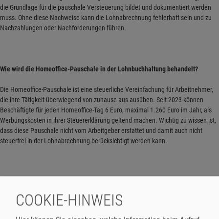
die Grundlage für die pauschale Versteuerung bildet und dokumentiert werden
muss. Ohne diese Nachweise kann die Lohnabrechnung fehlerhaft sein und zu
Nachzahlungen oder Nachforderungen führen.
Wie wird die Homeoffice-Pauschale in der Lohnbuchhaltung behandelt?
Die Homeoffice-Pauschale ist eine steuerliche Vereinfachung für Arbeitnehmer,
die ihre Tätigkeit überwiegend von zuhause aus ausüben. Seit 2023 können
Beschäftigte für jeden Homeoffice-Tag 6 Euro, maximal 1.260 Euro im Jahr, als
Werbungskosten in ihrer Steuererklärung geltend machen. Wichtig zu wissen ist,
dass diese Pauschale nicht vom Arbeitgeber erstattet und damit auch nicht
steuerfrei in der Lohnabrechnung berücksichtigt werden kann.
Für die Lohnbuchhaltung bedeutet dies, dass die Homeoffice-Pauschale kein
Bestandteil der Lohnabrechnung ist, sondern ausschließlich vom Arbeitnehmer
COOKIE-HINWEIS
im Rahmen der privaten Steuererklärung geltend gemacht wird. Die
Arbeitgeberseite kann jedoch durch eine Bescheinigung über die tatsächlichen