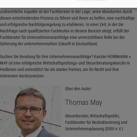
Mit einem klaren Blick auf ertragsteuerliche, erbschaftsteuerrechtliche und
zivilrechtliche Aspekte ist der Fachberater in der Lage, seine Mandanten durch
diesen entscheidenden Prozess zu führen und ihnen zu helfen, eine nachhaltige
und erfolgreiche Nachfolgeregelung zu etablieren. In einer Zeit, in der die
Nachfrage nach qualifizierten Fachleuten in diesem Bereich steigt, erfüllt der
Fachberater für Unternehmensnachfolge eine unverzichtbare Rolle bei der
Sicherung der unternehmerischen Zukunft in Deutschland.
Suchen Sie Beratung für Ihre Unternehmensnachfolge? Kanzlei HERRMANN +
MAY ist eine erfolgreiche Wirtschaftsprüfungs- und Steuerberatungskanzlei in
Heilbronn und unterstützt Sie als starker Partner, um Ihr Recht und Ihre
Interessen durchzusetzen.
Über den Autor:
Thomas May
Steuerberater, Wirtschaftsprüfer,
Fachberater für Restrukturierung und
Unternehmensplanung (DStV e.V.)